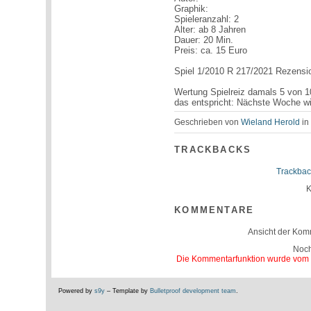
Graphik:
Spieleranzahl: 2
Alter: ab 8 Jahren
Dauer: 20 Min.
Preis: ca. 15 Euro
Spiel 1/2010 R 217/2021 Rezensio
Wertung Spielreiz damals 5 von 1
das entspricht: Nächste Woche w
Geschrieben von
Wieland Herold
i
TRACKBACKS
Trackbac
K
KOMMENTARE
Ansicht der Kom
Noc
Die Kommentarfunktion wurde vom Be
Powered by
s9y
– Template by
Bulletproof development team
.