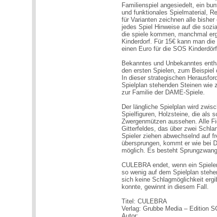
Familienspiel angesiedelt, ein bun
und funktionales Spielmaterial, R
für Varianten zeichnen alle bishe
jedes Spiel Hinweise auf die sozi
die spiele kommen, manchmal er
Kinderdorf. Für 15€ kann man die 
einen Euro für die SOS Kinderdörf
Bekanntes und Unbekanntes enthält
den ersten Spielen, zum Beispi
In dieser strategischen Herausfor
Spielplan stehenden Steinen wi
zur Familie der DAME-Spiele.
Der längliche Spielplan wird zwis
Spielfiguren, Holzsteine, die al
Zwergenmützen aussehen. Alle Fi
Gitterfeldes, das über zwei Schlang
Spieler ziehen abwechselnd auf fr
übersprungen, kommt er wie bei 
möglich. Es besteht Sprungzwang
CULEBRA endet, wenn ein Spieler 
so wenig auf dem Spielplan stehe
sich keine Schlagmöglichkeit ergib
konnte, gewinnt in diesem Fall.
Titel: CULEBRA
Verlag: Grubbe Media – Editio
Autor: