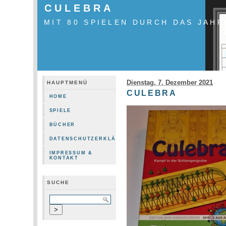
CULEBRA
MIT 80 SPIELEN DURCH DAS JAHR
Dienstag, 7. Dezember 2021
HAUPTMENÜ
CULEBRA
HOME
SPIELE
BÜCHER
DATENSCHUTZERKLÄRUNG
IMPRESSUM &
KONTAKT
SUCHE