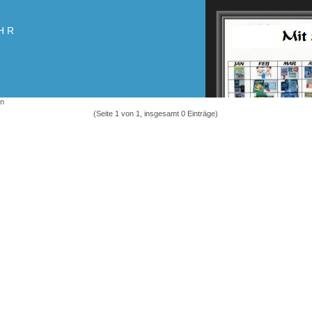
HR
en
(Seite 1 von 1, insgesamt 0 Einträge)