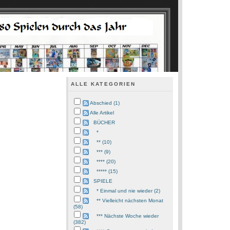
ALLE KATEGORIEN
Abschied (1)
Alle Artikel
BÜCHER
*
** (10)
*** (9)
**** (20)
***** (15)
SPIELE
* Einmal und nie wieder (2)
** Vielleicht nächsten Monat
(58)
*** Nächste Woche wieder
(382)