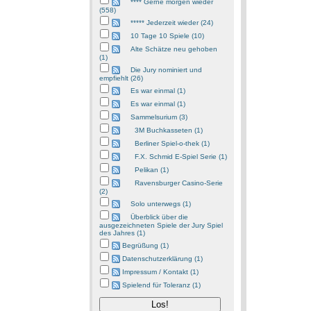
**** Gerne morgen wieder
(558)
***** Jederzeit wieder (24)
10 Tage 10 Spiele (10)
Alte Schätze neu gehoben
(1)
Die Jury nominiert und
empfiehlt (26)
Es war einmal (1)
Es war einmal (1)
Sammelsurium (3)
3M Buchkasseten (1)
Berliner Spiel-o-thek (1)
F.X. Schmid E-Spiel Serie (1)
Pelikan (1)
Ravensburger Casino-Serie
(2)
Solo unterwegs (1)
Überblick über die
ausgezeichneten Spiele der Jury Spiel
des Jahres (1)
Begrüßung (1)
Datenschutzerklärung (1)
Impressum / Kontakt (1)
Spielend für Toleranz (1)