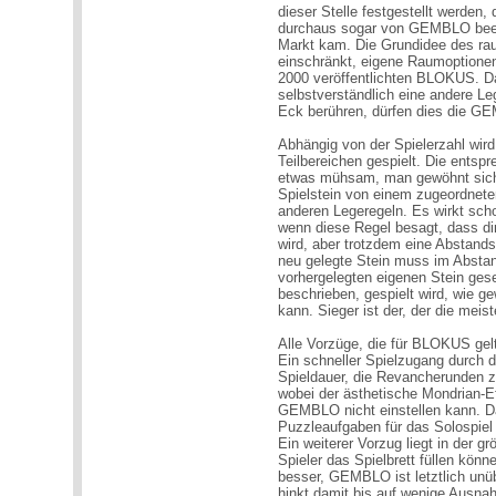
dieser Stelle festgestellt werde
durchaus sogar von GEMBLO beein
Markt kam. Die Grundidee des r
einschränkt, eigene Raumoptionen 
2000 veröffentlichten BLOKUS. Dam
selbstverständlich eine andere L
Eck berühren, dürfen dies die GE
Abhängig von der Spielerzahl wi
Teilbereichen gespielt. Die entsp
etwas mühsam, man gewöhnt sich a
Spielstein von einem zugeordnete
anderen Legeregeln. Es wirkt sch
wenn diese Regel besagt, dass di
wird, aber trotzdem eine Abstands
neu gelegte Stein muss im Absta
vorhergelegten eigenen Stein ges
beschrieben, gespielt wird, wie g
kann. Sieger ist der, der die meis
Alle Vorzüge, die für BLOKUS ge
Ein schneller Spielzugang durch 
Spieldauer, die Revancherunden zu
wobei der ästhetische Mondrian-
GEMBLO nicht einstellen kann. Daf
Puzzleaufgaben für das Solospiel 
Ein weiterer Vorzug liegt in der g
Spieler das Spielbrett füllen könne
besser, GEMBLO ist letztlich unübe
hinkt damit bis auf wenige Ausn