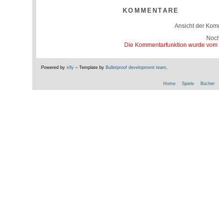
KOMMENTARE
Ansicht der Kom
Noc
Die Kommentarfunktion wurde vom Be
Powered by
s9y
– Template by
Bulletproof development team
.
Home
Spiele
Bücher