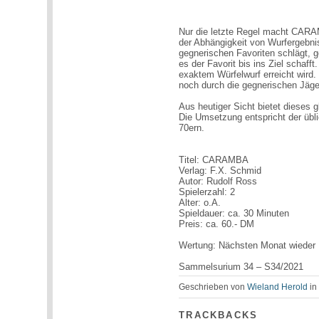
Nur die letzte Regel macht CARA
der Abhängigkeit von Wurfergebnis
gegnerischen Favoriten schlägt, g
es der Favorit bis ins Ziel schafft
exaktem Würfelwurf erreicht wird.
noch durch die gegnerischen Jäg
Aus heutiger Sicht bietet dieses 
Die Umsetzung entspricht der übl
70ern.
Titel: CARAMBA
Verlag: F.X. Schmid
Autor: Rudolf Ross
Spielerzahl: 2
Alter: o.A.
Spieldauer: ca. 30 Minuten
Preis: ca. 60.- DM
Wertung: Nächsten Monat wieder
Sammelsurium 34 – S34/2021
Geschrieben von
Wieland Herold
i
TRACKBACKS