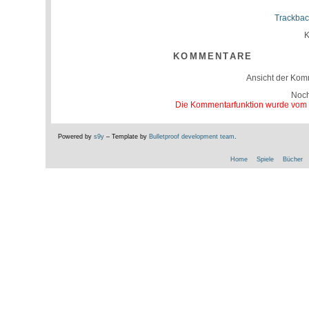
Trackbac
K
KOMMENTARE
Ansicht der Kom
Noc
Die Kommentarfunktion wurde vom Be
Powered by
s9y
– Template by
Bulletproof development team
.
Home
Spiele
Bücher