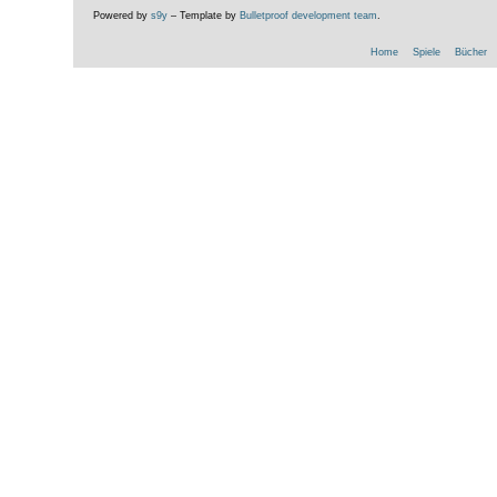
Powered by
s9y
– Template by
Bulletproof development team
.
Home
Spiele
Bücher