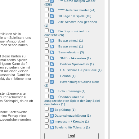
**** Gerne morgen wieder
(558)
***** Jederzeit wieder (24)
10 Tage 10 Spiele (10)
Alte Schätze neu gehoben
(1)
Die Jury nominiert und
lickten sie in
empfiehlt (26)
e am Spieltisch, uns
Es war einmal (1)
neuen Amigo Spiel
e man schon haben
Es war einmal (1)
Sammelsurium (3)
t diese Karten zu
3M Buchkasseten (1)
imal sechs Spieler
rigsten Karte darf
Berliner Spiel-o-thek (1)
en zu sehen, die mit
F.X. Schmid E-Spiel Serie (1)
t mit einer kleinen
lossen ist. Damit ist
Pelikan (1)
gibt, dann können nur
Ravensburger Casino-Serie
(2)
Solo unterwegs (1)
isten Ziegenkarten
durchschnittlich 6
Überblick über die
 Stichspiel, da es oft
ausgezeichneten Spiele der Jury Spiel
des Jahres (1)
Begrüßung (1)
e hohe Kartenwerte
keine Extrapunkte.
Datenschutzerklärung (1)
 ausgeglichen werden,
Impressum / Kontakt (1)
Spielend für Toleranz (1)