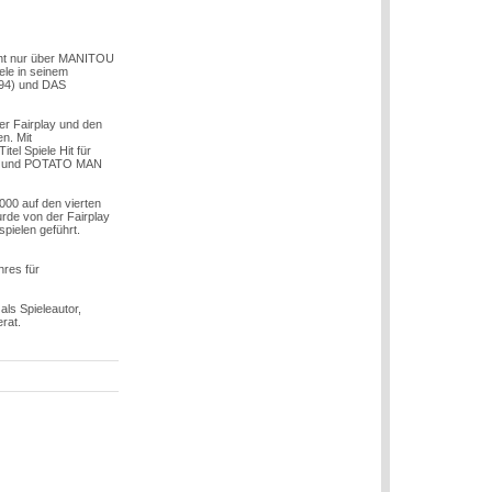
nicht nur über MANITOU
le in seinem
994) und DAS
er Fairplay und den
n. Mit
el Spiele Hit für
009) und POTATO MAN
000 auf den vierten
rde von der Fairplay
spielen geführt.
hres für
als Spieleautor,
rat.