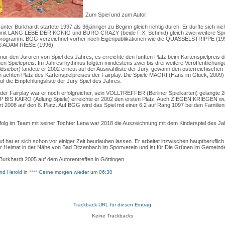
Zum Spiel und zum Autor:
nter Burkhardt startete 1997 als 36jähriger zu Beginn gleich richtig durch. Er durfte sich 
e mit LANG LEBE DER KÖNIG und BÜRO CRAZY (beide F.X. Schmid) gleich zwei weitere Spie
sprogramm. BGG verzeichnet vorher noch Eigenpublikationen wie die QUASSELSTRIPPE (1
 ADAM RIESE (1996).
nur den Juroren von Spiel des Jahres, es erreichte den fünften Platz beim Kartenspielpreis d
n Spielepreis. Im Jahresrhythmus folgten mindestens zwei bis drei weitere Veröffentlichunge
ber) landete er 2002 erneut auf der Auswahlliste der Jury, gewann den österreichischen Tit
en achten Platz des Kartenspielpreises der Fairplay. Die Spiele MAORI (Hans im Glück, 2
f die Empfehlungsliste der Jury Spiel des Jahres.
 der Fairplay war er noch erfolgreicher, sein VOLLTREFFER (Berliner Spielkarten) gelangte 2
P BIS KAIRO (Adlung Spiele) erreichte er 2002 den ersten Platz. Auch ZIEGEN KRIEGEN wu
 2008 auf den 8. Platz. Auf BGG wird das Spiel mit einer 6,2 auf Rang 1097 bei den Familien
rfolg im Team mit seiner Tochter Lena war 2018 die Auszeichnung mit dem Kinderspiel des Ja
 hat er sich schon vor einiger Zeit beurlauben lassen. Er arbeitet inzwischen hauptberuflich 
ner Heimat in der Nähe von Bad Ditzenbach im Sportverein und ist für Die Grünen im Gemeinde
 Burkhardt 2005 auf dem Autorentreffen in Göttingen.
nd Herold
in
**** Gerne morgen wieder
um
06:30
Trackback-URL für diesen Eintrag
Keine Trackbacks