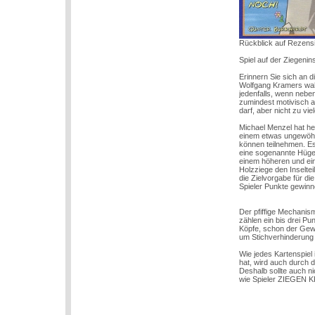
Rückblick auf Rezens
Spiel auf der Ziegenin
Erinnern Sie sich an d
Wolfgang Kramers wahr
jedenfalls, wenn nebe
zumindest motivisch 
darf, aber nicht zu vie
Michael Menzel hat he
einem etwas ungewöhnl
können teilnehmen. Es
eine sogenannte Hügel-
einem höheren und eine
Holzziege den Inseltei
die Zielvorgabe für d
Spieler Punkte gewinne
Der pfiffige Mechanis
zählen ein bis drei Pu
Köpfe, schon der Gewi
um Stichverhinderung 
Wie jedes Kartenspiel
hat, wird auch durch 
Deshalb sollte auch n
wie Spieler ZIEGEN K