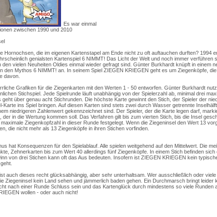
Es war einmal
ionen zwischen 1990 und 2010
sel
ie Hornochsen, die im eigenen Kartenstapel am Ende nicht zu oft auftauchen durften? 1994 erb
scheinlich genialsten Kartenspiel 6 NIMMT! Das Licht der Welt und noch immer verführen si
n den vielen Neuheiten Oldies einmal wieder gefragt sind. Günter Burkhardt knüpft in einem 
an den Mythos 6 NIMMT! an. In seinem Spiel ZIEGEN KRIEGEN geht es um Ziegenköpfe, di
le davon.
rrliche Grafiken für die Ziegenkarten mit den Werten 1 - 50 entworfen. Günter Burkhardt nutz
ichen Stichspiel. Jede Spielrunde läuft unabhängig von der Spielerzahl ab, minimal drei max
 geht über genau acht Stichrunden. Die höchste Karte gewinnt den Stich, der Spieler der nied
Karte ins Spiel bringen. Auf diesen Karten sind stets zwei durch Wasser getrennte Inselhälft
m niedrigeren Zahlenwert gekennzeichnet sind. Der Spieler, der die Karte legen darf, markier
l, der in die Wertung kommen soll. Das Verfahren gilt bis zum vierten Stich, bis die Insel gesch
ie maximale Ziegenkopfzahl in dieser Runde festgelegt. Wenn die Ziegeninsel den Wert 13 vor
n, die nicht mehr als 13 Ziegenköpfe in ihren Stichen vorfinden.
mus hat Konsequenzen für den Spielablauf. Alle spielen weitgehend auf den Mittelwert. Die me
nkte, Zehnerkarten bis zum Wert 40 allerdings fünf Ziegenköpfe. In einem Stich befinden sich 
nn von drei Stichen kann oft das Aus bedeuten. Insofern ist ZIEGEN KRIEGEN kein typisches
geht.
 ist auch dieses recht glücksabhängig, aber sehr unterhaltsam. Wer ausschließlich oder viel
die Ziegeninsel kein Land sehen und jämmerlich baden gehen. Ein Durchmarsch bringt leider 
icht nach einer Runde Schluss sein und das Kartenglück durch mindestens so viele Runden
RIEGEN wollen - oder auch nicht!