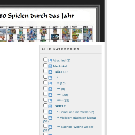
ALLE KATEGORIEN
Abschied (1)
Alle Artikel
BÜCHER
*
** (10)
*** (9)
**** (20)
***** (15)
SPIELE
* Einmal und nie wieder (2)
** Vielleicht nächsten Monat
(58)
*** Nächste Woche wieder
(382)