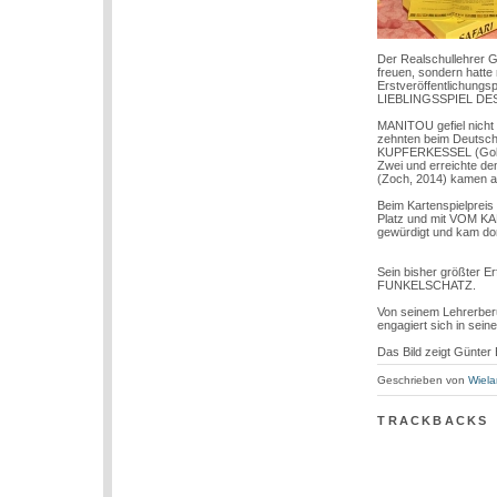
Der Realschullehrer Gü
freuen, sondern hatt
Erstveröffentlichung
LIEBLINGSSPIEL DES
MANITOU gefiel nicht 
zehnten beim Deutsche
KUPFERKESSEL (Goldsie
Zwei und erreichte d
(Zoch, 2014) kamen au
Beim Kartenspielpreis
Platz und mit VOM KA
gewürdigt und kam dort
Sein bisher größter E
FUNKELSCHATZ.
Von seinem Lehrerberuf
engagiert sich in sei
Das Bild zeigt Günter
Geschrieben von
Wiela
TRACKBACKS